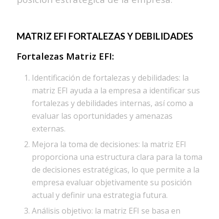
MATRIZ EFI
FORTALEZAS Y DEBILIDADES
Fortalezas
Matriz EFI
:
Identificación de fortalezas y debilidades: la
matriz EFI ayuda a la empresa a identificar sus
fortalezas y debilidades internas, así como a
evaluar las oportunidades y amenazas
externas.
Mejora la toma de decisiones: la matriz EFI
proporciona una estructura clara para la toma
de decisiones estratégicas, lo que permite a la
empresa evaluar objetivamente su posición
actual y definir una estrategia futura.
Análisis objetivo: la matriz EFI se basa en