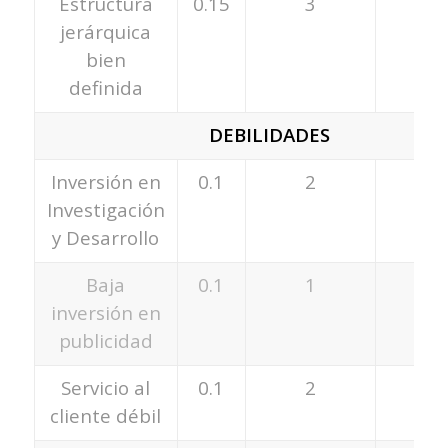
Estructura
0.15
3
0.
jerárquica
bien
definida
DEBILIDADES
Inversión en
0.1
2
0.
Investigación
y Desarrollo
Baja
0.1
1
0.
inversión en
publicidad
Servicio al
0.1
2
0.
cliente débil