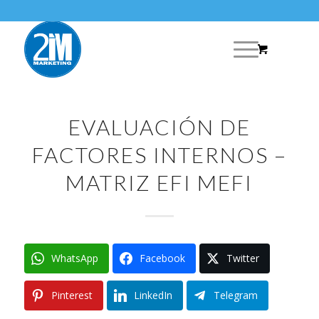
ice:
EVALUACIÓN DE
FACTORES INTERNOS –
MATRIZ EFI MEFI
WhatsApp
Facebook
Twitter
Pinterest
LinkedIn
Telegram