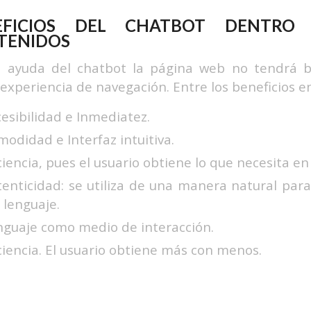
EFICIOS DEL CHATBOT DENTRO
TENIDOS
a ayuda del chatbot la página web no tendrá 
experiencia de navegación. Entre los beneficios 
esibilidad e Inmediatez.
odidad e Interfaz intuitiva.
ciencia, pues el usuario obtiene lo que necesita 
enticidad: se utiliza de una manera natural para 
 lenguaje.
nguaje como medio de interacción.
ciencia. El usuario obtiene más con menos.