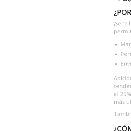
¿POR
¡Senci
permit
Man
Per
Env
Adici
tenden
el 25%
más ut
Tambié
¿CÓM