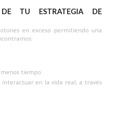
 DE TU ESTRATEGIA DE
botones en exceso permitiendo una
encontramos:
en menos tiempo.
interactuar en la vida real, a través