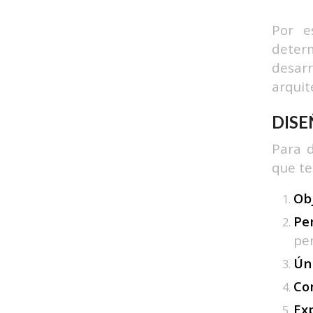
Por e
determ
desarr
arquit
DISE
Para d
que te
Obj
Pe
pe
Úni
Co
Ex