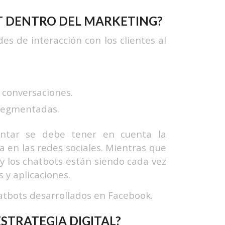
T DENTRO DEL MARKETING?
des de interacción con los clientes al
 conversaciones.
 segmentadas.
entar se debe tener en cuenta la
 en las redes sociales. Mientras que
 y los chatbots están siendo cada vez
 y aplicaciones.
tbots desarrollados en Facebook.
STRATEGIA DIGITAL?