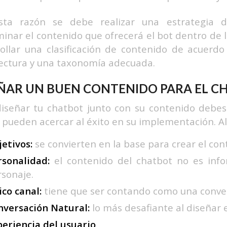
sta razón se debe realizar una estrategia 
inar el contenido que ofrecerá el bot dentro de 
ollar una clasificación de contenido de acuerd
ectura y una taxonomía adecuada.
ÑAR UN BUEN CONTENIDO PARA EL C
iseñar tu chatbot junto con su contenido debes
 pueden acercar al éxito en su implementación. Al
etivos:
se convierten en la base para crear el con
rsonalidad:
el contenido del chatbot no es info
rsonaje.
co canal:
tiene que ser contando como una conve
nversación Natural:
lo más desafiante al diseñar e
periencia del usuario