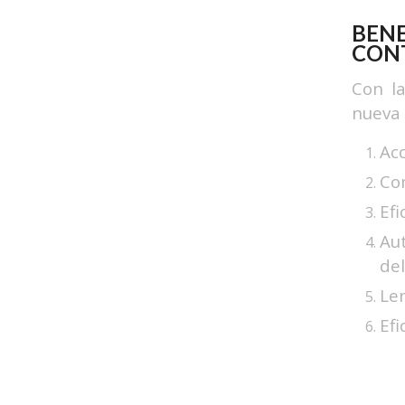
BEN
CON
Con l
nueva 
Acc
Com
Efi
Aut
del
Le
Efi