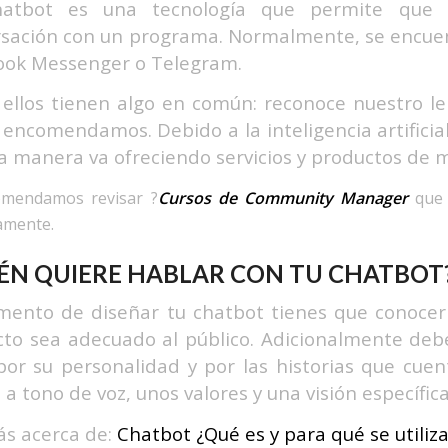
atbot es una tecnología que permite que
rsación con un programa. Normalmente, se encue
ook Messenger o Telegram.
ellos tienen algo en común: reconoce nuestro len
e encomendamos.
Debido a la inteligencia artifici
a manera va ofreciendo servicios y productos de 
omendamos revisar ?
Cursos de Community Manager
que 
amente.
ÉN QUIERE HABLAR CON TU CHATBOT
ento de diseñar tu chatbot tienes que conocer b
to sea adecuado al público.
Adicionalmente debe
por su personalidad y por las historias que cuen
e a tono de voz, unos valores y una visión específica
s acerca de:
Chatbot ¿Qué es y para qué se utiliz