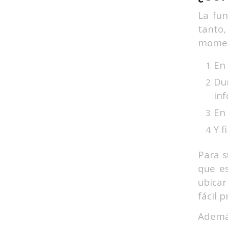
La fun
tanto,
moment
En 
Du
inf
En 
Y f
Para s
que es
ubicar
fácil 
Además