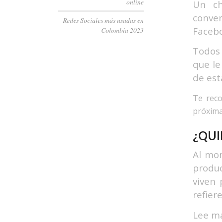
online
Un ch
conve
Redes Sociales más usadas en
Faceb
Colombia 2023
Todos 
que l
de est
Te rec
próxim
¿QUI
Al mom
produc
viven 
refier
Lee má