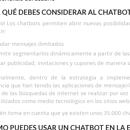
 QUÉ DEBES CONSIDERAR AL CHATBO
llo! Los chatbots permiten abrir nuevas posibilida
ir:
dar mensajes ilimitados
mitir segmentarlos dinámicamente a partir de las
iar publicidad, invitaciones y cupones de manera
onalmente, dentro de la estrategia a implem
cia que han tenido las aplicaciones de mensajería
 de las búsquedas de internet se realizar por voz
ilizados como medio tecnológico en los sitios webs
n toma en cuenta que ya existen unos 35.000 cha
O PUEDES USAR UN CHATBOT EN LA E