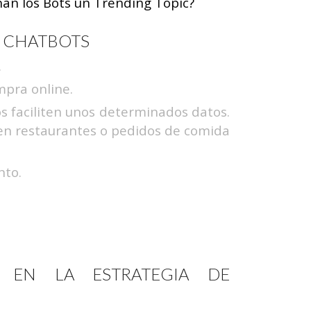
an los Bots un Trending Topic?
S CHATBOTS
.
mpra online.
s faciliten unos determinados datos.
 en restaurantes o pedidos de comida
nto.
S EN LA ESTRATEGIA DE