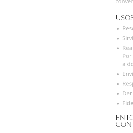
conver
USOS
Reso
Sirv
Rea
Por
a do
Env
Res
Deri
Fide
ENT
CON