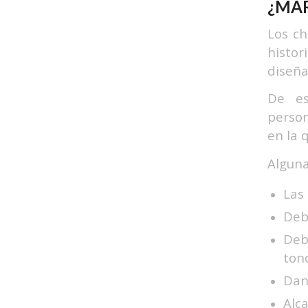
¿MAR
Los ch
histor
diseña
De es
person
en la 
Alguna
Las
Deb
Deb
tono
Dan
Alc