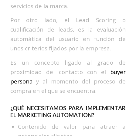
servicios de la marca.
Por otro lado, el Lead Scoring o
cualificación de leads, es la evaluación
automática del usuario en función de
unos criterios fijados por la empresa.
Es un concepto ligado al grado de
proximidad del contacto con el
buyer
persona
y al momento del proceso de
compra en el que se encuentra.
¿QUÉ NECESITAMOS PARA IMPLEMENTAR
EL MARKETING AUTOMATION?
Contenido de valor para atraer a
potenciales clientes.