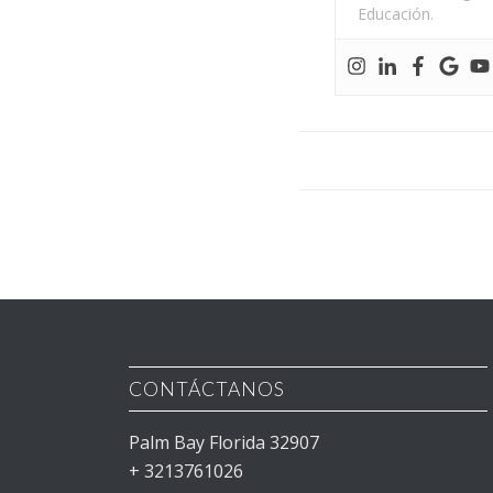
Educación.
CONTÁCTANOS
Palm Bay Florida 32907
+ 3213761026