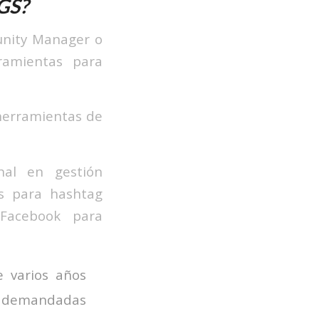
GS?
unity Manager o
ramientas para
 herramientas de
nal en gestión
as para hashtag
 Facebook para
 varios años
ás demandadas