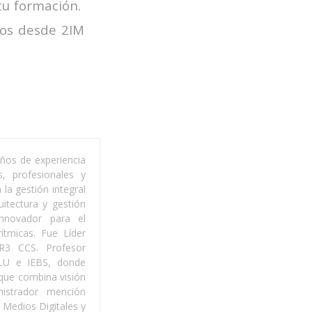
tu formación.
os desde 2IM
años de experiencia
, profesionales y
la gestión integral
itectura y gestión
innovador para el
ítmicas. Fue Líder
R3 CCS. Profesor
QLU e IEBS, donde
oque combina visión
nistrador mención
 Medios Digitales y