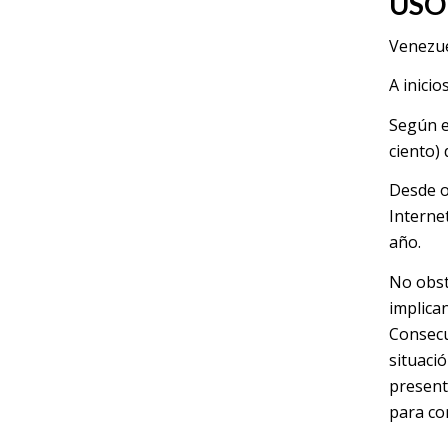
USO
Venezue
A inicio
Según e
ciento)
Desde o
Internet
año.
No obsta
implica
Consecu
situaci
present
para co