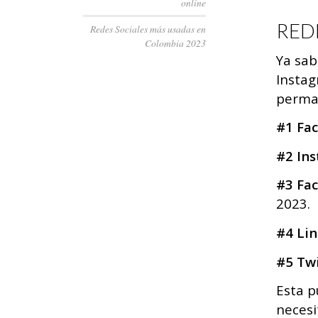
online
RED
Redes Sociales más usadas en
Colombia 2023
Ya sa
Instag
perma
#1 Fa
#2 In
#3 Fa
2023.
#4 Li
#5 Tw
Esta p
necesi