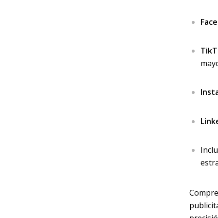
Fac
Tik
mayo
Inst
Link
Incl
estra
Compren
publici