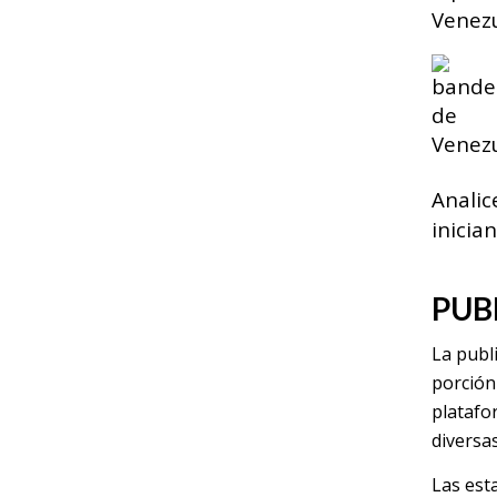
Venezu
Analic
inicia
PUB
La publ
porción 
platafo
diversas
Las est