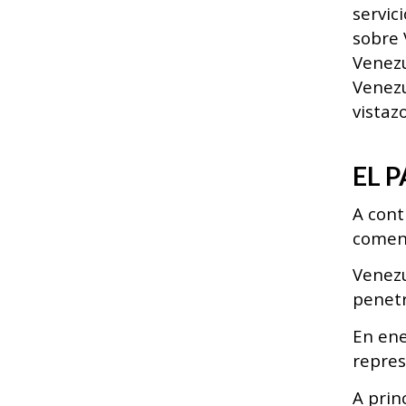
servic
sobre 
Venezu
Venez
vistaz
EL 
A cont
comenz
Venezu
penetr
En ene
repres
A prin