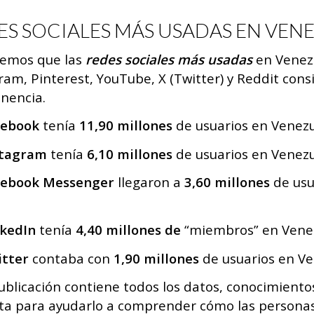
ES SOCIALES MÁS USADAS EN VEN
bemos que las
redes sociales más usadas
en Venezu
ram, Pinterest, YouTube, X (Twitter) y Reddit co
nencia.
cebook
tenía
11,90 millones
de usuarios en Venezu
stagram
tenía
6,10 millones
de usuarios en Venezu
cebook Messenger
llegaron a
3,60 millones
de usu
nkedIn
tenía
4,40 millones de
“miembros” en Venezu
itter
contaba con
1,90 millones
de usuarios en Ve
ublicación contiene todos los datos, conocimient
ta para ayudarlo a comprender cómo las personas