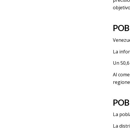
precisi
objetiv
POB
Venezue
La info
Un 50,6
Al come
regione
POB
La pobl
La dist